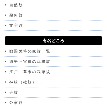
自然紋
幾何紋
文字紋
有名どころ
戦国武将の家紋一覧
源平～室町の武将紋
江戸～幕末の武家紋
神紋（社紋）
寺紋
公家紋