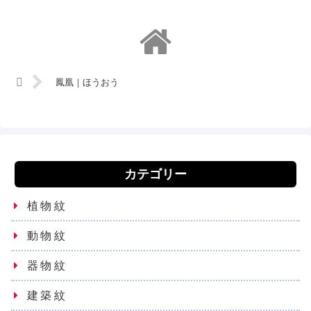
鳳凰｜ほうおう
カテゴリー
植物紋
動物紋
器物紋
建築紋