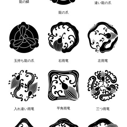
龍の鱗
違い龍の爪
龍の爪
玉持ち龍の爪
右雨竜
左雨竜
平角雨竜
入れ違い雨竜
三つ雨竜