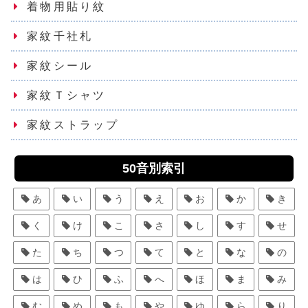
着物用貼り紋
家紋千社札
家紋シール
家紋Ｔシャツ
家紋ストラップ
50音別索引
あ
い
う
え
お
か
き
く
け
こ
さ
し
す
せ
た
ち
つ
て
と
な
の
は
ひ
ふ
へ
ほ
ま
み
む
め
も
や
ゆ
ら
り