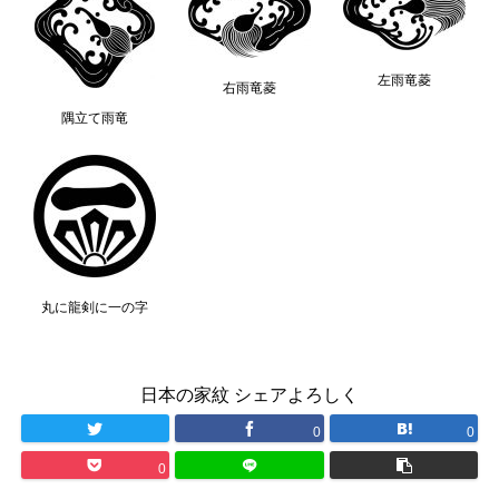
左雨竜菱
右雨竜菱
隅立て雨竜
丸に龍剣に一の字
日本の家紋 シェアよろしく
0
0
0