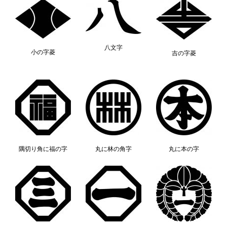
八文字
小の字菱
吉の字菱
隅切り角に福の字
丸に林の角字
丸に本の字