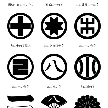
隅切り角に三の字1
五瓜に一の字
丸に井筒に一の字
丸に十の字算木
丸に切り竹十字
丸に木の角字
丸に一の角字
丸に八の字
丸に川の字