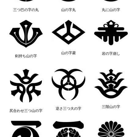
三つ巴の字の丸
山の字丸
丸に山の字
山の字菱
岩の字崩し
剣持ち山の字
三階山の字
逆さ三つ大の字
尻合わせ三つ山の字