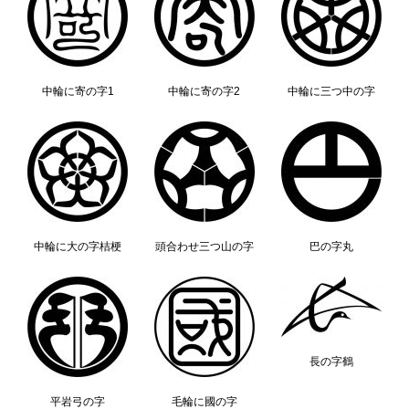
中輪に寄の字1
中輪に寄の字2
中輪に三つ中の字
中輪に大の字桔梗
頭合わせ三つ山の字
巴の字丸
長の字鶴
平岩弓の字
毛輪に國の字