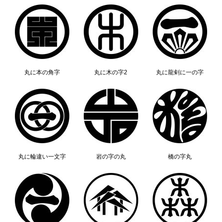
丸に本の角字
丸に木の字2
丸に龍剣に一の字
丸に輪違い一文字
岩の字の丸
橋の字丸