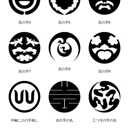
百の字4
百の字5
百の字6
百の字8
百の字7
百の字9
中輪に八の字崩し
吉の字の丸
三つ弓の字の丸