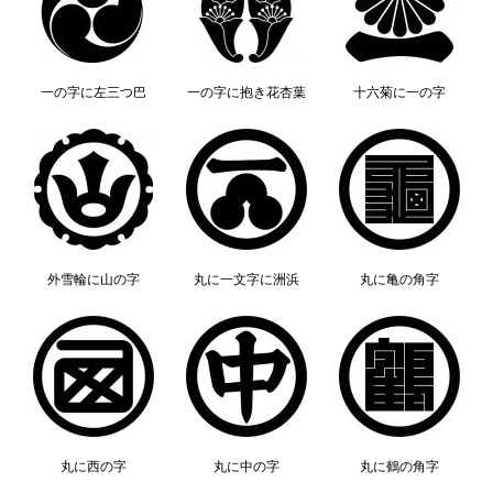
一の字に左三つ巴
一の字に抱き花杏葉
十六菊に一の字
外雪輪に山の字
丸に一文字に洲浜
丸に亀の角字
丸に西の字
丸に中の字
丸に鶴の角字