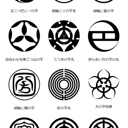
左二つ巴に一の字
細輪にイの字笹
細輪に森の字
頭合わせ光琳三つ山の字
三つ木の字丸
持ち合い巴の字の丸
大の字桔梗
細輪に國の字
松の字丸