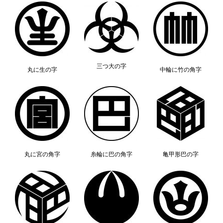
三つ大の字
丸に生の字
中輪に竹の角字
丸に宮の角字
糸輪に巴の角字
亀甲形巴の字