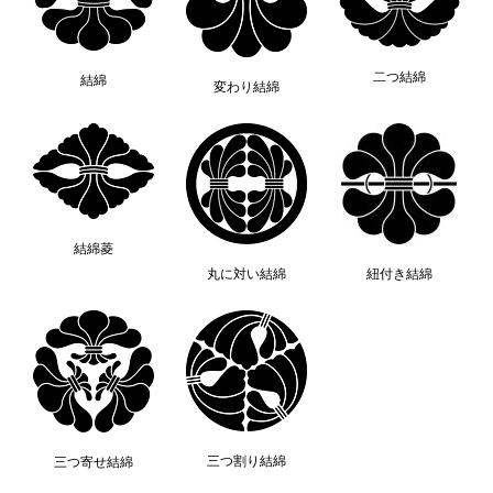
二つ結綿
結綿
変わり結綿
結綿菱
丸に対い結綿
紐付き結綿
三つ割り結綿
三つ寄せ結綿