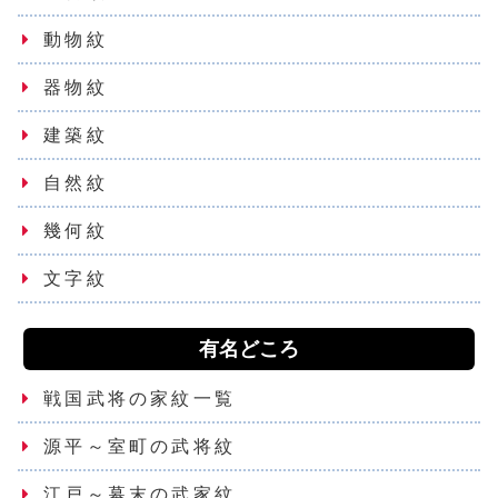
動物紋
器物紋
建築紋
自然紋
幾何紋
文字紋
有名どころ
戦国武将の家紋一覧
源平～室町の武将紋
江戸～幕末の武家紋