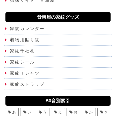
姉妹サイト：音海屋
音海屋の家紋グッズ
家紋カレンダー
着物用貼り紋
家紋千社札
家紋シール
家紋Ｔシャツ
家紋ストラップ
50音別索引
あ
い
う
え
お
か
き