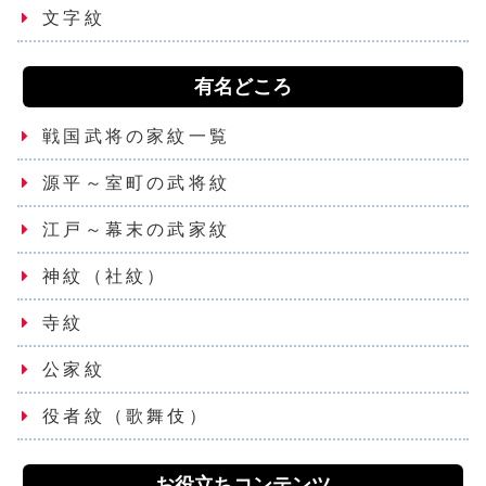
文字紋
有名どころ
戦国武将の家紋一覧
源平～室町の武将紋
江戸～幕末の武家紋
神紋（社紋）
寺紋
公家紋
役者紋（歌舞伎）
お役立ちコンテンツ