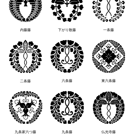
内藤藤
下がり散藤
一条藤
六条藤
東六条藤
二条藤
九条家六つ藤
九条藤
仏光寺藤