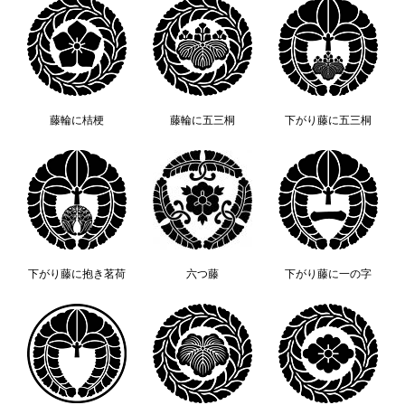
藤輪に桔梗
藤輪に五三桐
下がり藤に五三桐
下がり藤に抱き茗荷
六つ藤
下がり藤に一の字