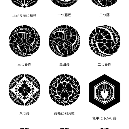
一つ藤巴
二つ藤
上がり藤に桔梗
三つ藤巴
黒田藤
二つ藤巴
八つ藤
藤輪に剣片喰
亀甲に下がり藤