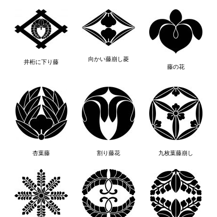
向かい藤崩し菱
井桁に下り藤
藤の花
杏葉藤
割り藤花
九枚葉藤崩し