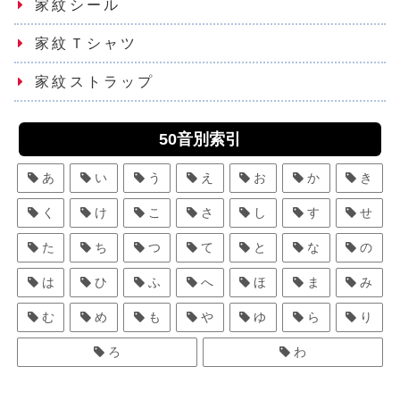
家紋シール
家紋Ｔシャツ
家紋ストラップ
50音別索引
あ
い
う
え
お
か
き
く
け
こ
さ
し
す
せ
た
ち
つ
て
と
な
の
は
ひ
ふ
へ
ほ
ま
み
む
め
も
や
ゆ
ら
り
ろ
わ