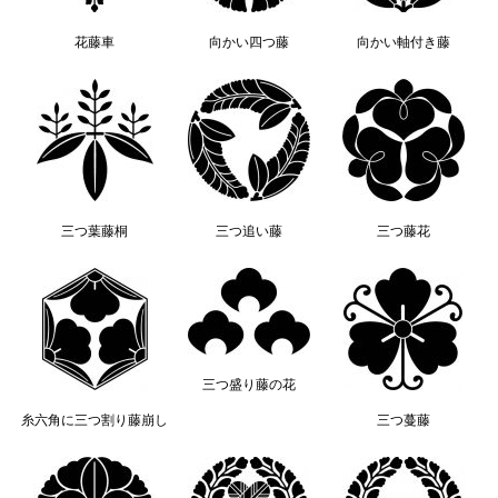
花藤車
向かい四つ藤
向かい軸付き藤
三つ葉藤桐
三つ追い藤
三つ藤花
三つ盛り藤の花
糸六角に三つ割り藤崩し
三つ蔓藤