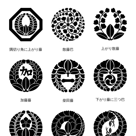
上がり散藤
隅切り角に上がり藤
散藤巴
下がり藤に三つ巴
加藤藤
柴田藤