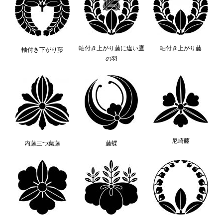
軸付き上がり藤に違い鷹
軸付き上がり藤
軸付き下がり藤
の羽
尼崎藤
内藤三つ葉藤
藤蝶