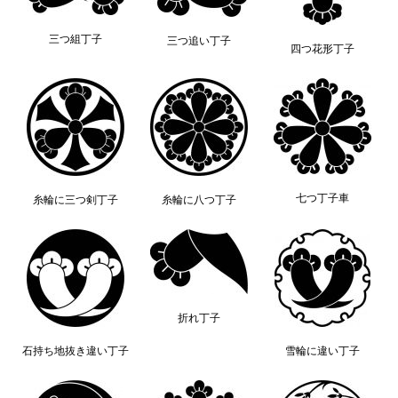
三つ組丁子
三つ追い丁子
四つ花形丁子
七つ丁子車
糸輪に三つ剣丁子
糸輪に八つ丁子
折れ丁子
石持ち地抜き違い丁子
雪輪に違い丁子