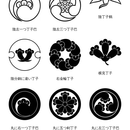
陰丁子鶴
陰左一つ丁子巴
陰左三つ丁子巴
横見丁子
陰分銅に違い丁子
右金輪丁子
丸に右一つ丁子巴
丸に五つ剣丁子
丸に左三つ丁子巴