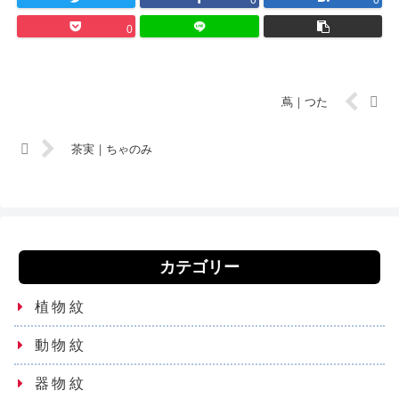
0
0
0
蔦｜つた
茶実｜ちゃのみ
カテゴリー
植物紋
動物紋
器物紋