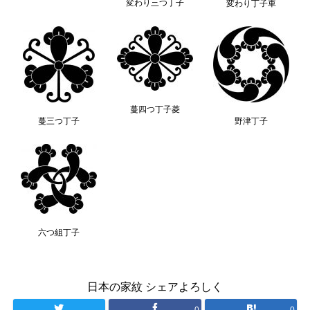
変わり三つ丁子
変わり丁子車
蔓四つ丁子菱
蔓三つ丁子
野津丁子
六つ組丁子
日本の家紋 シェアよろしく