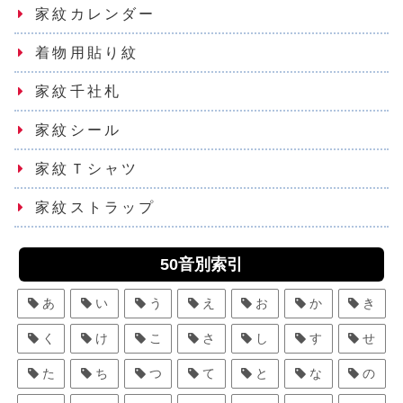
家紋カレンダー
着物用貼り紋
家紋千社札
家紋シール
家紋Ｔシャツ
家紋ストラップ
50音別索引
あ
い
う
え
お
か
き
く
け
こ
さ
し
す
せ
た
ち
つ
て
と
な
の