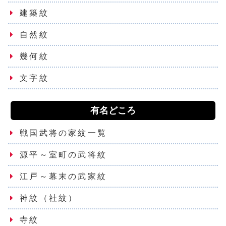
建築紋
自然紋
幾何紋
文字紋
有名どころ
戦国武将の家紋一覧
源平～室町の武将紋
江戸～幕末の武家紋
神紋（社紋）
寺紋