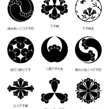
丁子桐
組み合い二つ丁子巴
丁子枝丸
二股丁子の丸
頭三つ割り丁子
変わり右二つ丁子巴
八つ丁子菱