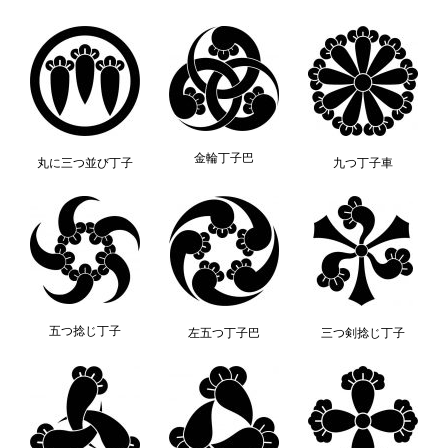
金輪丁子巴
丸に三つ並び丁子
九つ丁子車
五つ捻じ丁子
左五つ丁子巴
三つ剣捻じ丁子