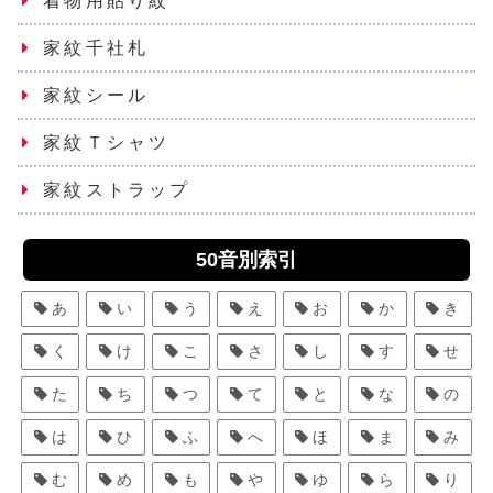
着物用貼り紋
家紋千社札
家紋シール
家紋Ｔシャツ
家紋ストラップ
50音別索引
あ
い
う
え
お
か
き
く
け
こ
さ
し
す
せ
た
ち
つ
て
と
な
の
は
ひ
ふ
へ
ほ
ま
み
む
め
も
や
ゆ
ら
り