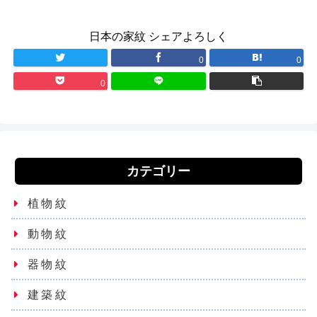
日本の家紋 シェアよろしく
0
0
0
カテゴリー
植物紋
動物紋
器物紋
建築紋