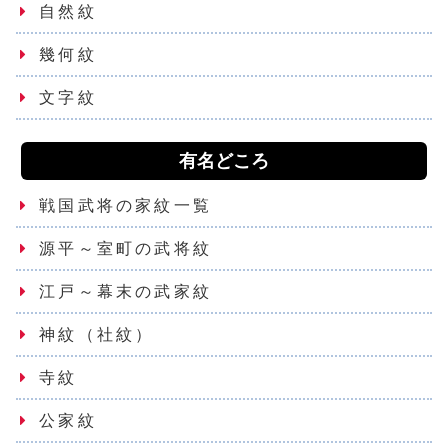
自然紋
幾何紋
文字紋
有名どころ
戦国武将の家紋一覧
源平～室町の武将紋
江戸～幕末の武家紋
神紋（社紋）
寺紋
公家紋