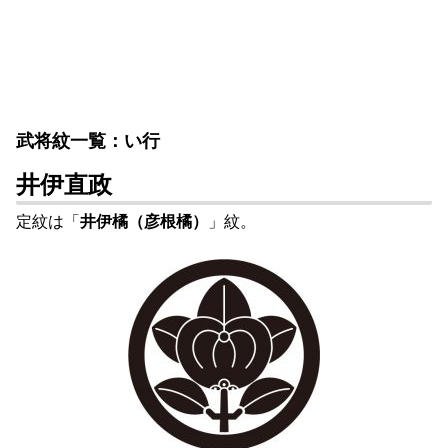
武将紋一覧：い行
井伊直政
定紋は「
井伊橘（彦根橘）
」紋。