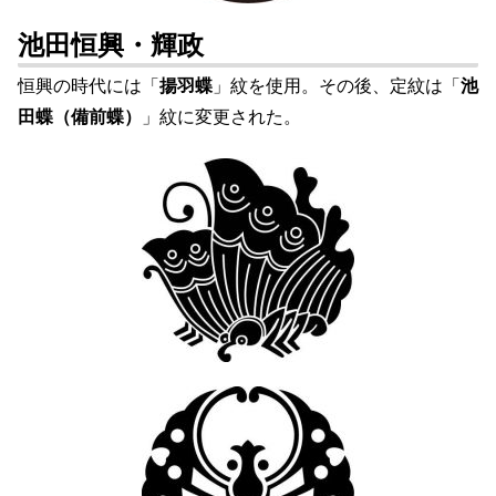
池田恒興・輝政
恒興の時代には「
揚羽蝶
」紋を使用。その後、定紋は「
池
田蝶（備前蝶）
」紋に変更された。