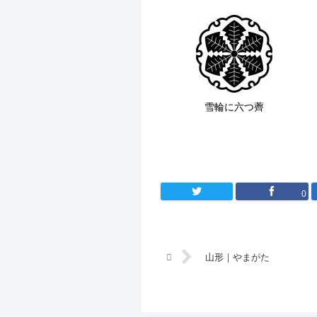
雪輪に六つ薺
0
山形｜やまがた