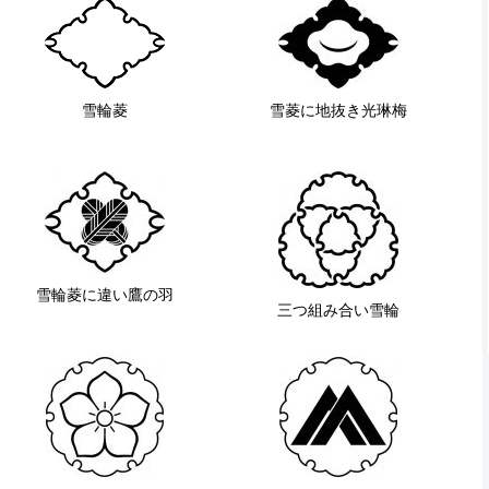
雪輪菱
雪菱に地抜き光琳梅
雪輪菱に違い鷹の羽
三つ組み合い雪輪