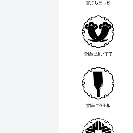
雪持ち三つ松
雪輪に違い丁子
雪輪に羽子板