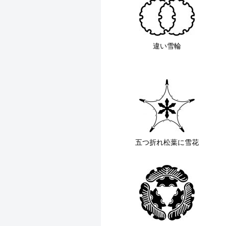
違い雪輪
五つ折れ松葉に雪花