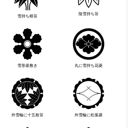
陰雪持ち笹
雪持ち根笹
雪形釜敷き
丸に雪持ち花菱
外雪輪に十五枚笹
外雪輪に松葉菱