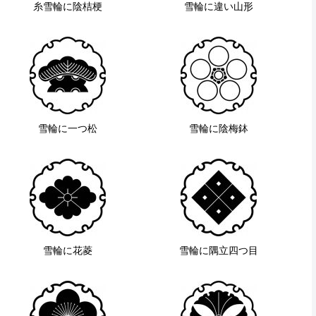
糸雪輪に陰桔梗
雪輪に違い山形
雪輪に一つ松
雪輪に陰梅鉢
雪輪に花菱
雪輪に隅立四つ目