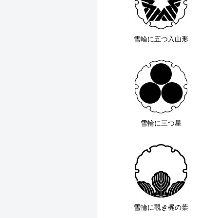
雪輪に五つ入山形
雪輪に三つ星
雪輪に覗き梶の葉