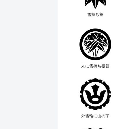
雪持ち笹
丸に雪持ち根笹
外雪輪に山の字