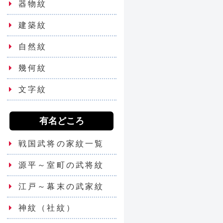
器物紋
建築紋
自然紋
幾何紋
文字紋
有名どころ
戦国武将の家紋一覧
源平～室町の武将紋
江戸～幕末の武家紋
神紋（社紋）