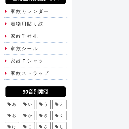
家紋カレンダー
着物用貼り紋
家紋千社札
家紋シール
家紋Ｔシャツ
家紋ストラップ
50音別索引
あ
い
う
え
お
か
き
く
け
こ
さ
し