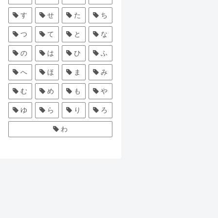
す
せ
た
ち
つ
て
と
な
の
は
ひ
ふ
へ
ほ
ま
み
む
め
も
や
ゆ
ら
り
ろ
わ