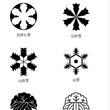
石持ち雪
山吹雪
山雪
山谷雪