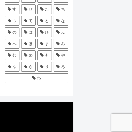
す
せ
た
ち
つ
て
と
な
の
は
ひ
ふ
へ
ほ
ま
み
む
め
も
や
ゆ
ら
り
ろ
わ