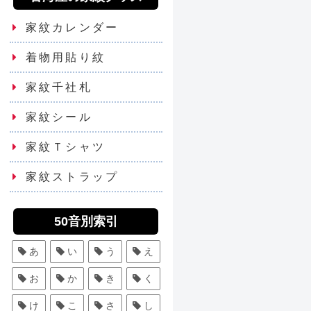
家紋カレンダー
着物用貼り紋
家紋千社札
家紋シール
家紋Ｔシャツ
家紋ストラップ
50音別索引
あ
い
う
え
お
か
き
く
け
こ
さ
し