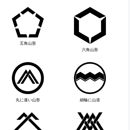
五角山形
六角山形
丸に違い山形
細輪に山道