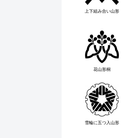
上下組み合い山形
花山形桐
雪輪に五つ入山形