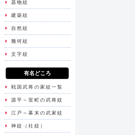
器物紋
建築紋
自然紋
幾何紋
文字紋
有名どころ
戦国武将の家紋一覧
源平～室町の武将紋
江戸～幕末の武家紋
神紋（社紋）