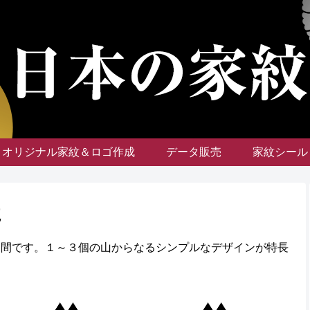
オリジナル家紋＆ロゴ作成
データ販売
家紋シール
た
仲間です。１～３個の山からなるシンプルなデザインが特長