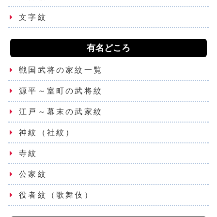
文字紋
有名どころ
戦国武将の家紋一覧
源平～室町の武将紋
江戸～幕末の武家紋
神紋（社紋）
寺紋
公家紋
役者紋（歌舞伎）