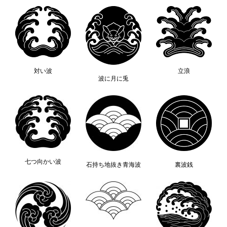
対い波
立浪
波に月に兎
七つ向かい波
石持ち地抜き青海波
裏波銭