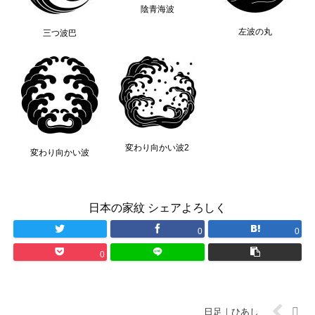
陰青海波
左波の丸
三つ波巴
変わり向かい波2
変わり向かい波
日本の家紋 シェアよろしく
0
0
0
日足｜ひあし