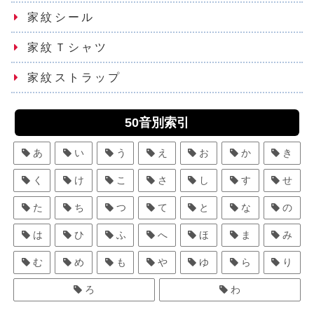
家紋シール
家紋Ｔシャツ
家紋ストラップ
50音別索引
あ
い
う
え
お
か
き
く
け
こ
さ
し
す
せ
た
ち
つ
て
と
な
の
は
ひ
ふ
へ
ほ
ま
み
む
め
も
や
ゆ
ら
り
ろ
わ