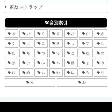
家紋ストラップ
50音別索引
あ
い
う
え
お
か
き
く
け
こ
さ
し
す
せ
た
ち
つ
て
と
な
の
は
ひ
ふ
へ
ほ
ま
み
む
め
も
や
ゆ
ら
り
ろ
わ