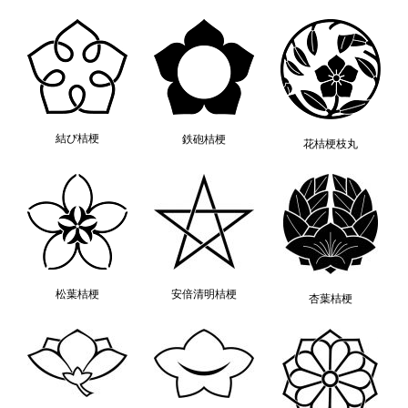
結び桔梗
鉄砲桔梗
花桔梗枝丸
松葉桔梗
安倍清明桔梗
杏葉桔梗