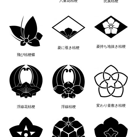
八重花桔梗
比翼桔梗
菱持ち地抜き桔梗
菱に覗き桔梗
飛び桔梗蝶
変わり釜敷き桔梗
浮線花桔梗
浮線桔梗