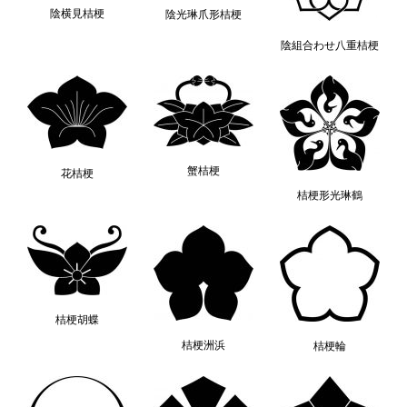
陰横見桔梗
陰光琳爪形桔梗
陰組合わせ八重桔梗
蟹桔梗
花桔梗
桔梗形光琳鶴
桔梗胡蝶
桔梗洲浜
桔梗輪