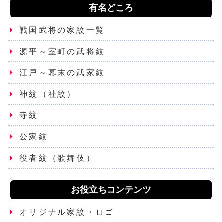
有名どころ
戦国武将の家紋一覧
源平～室町の武将紋
江戸～幕末の武家紋
神紋（社紋）
寺紋
公家紋
役者紋（歌舞伎）
お役立ちコンテンツ
オリジナル家紋・ロゴ