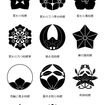
変わり桔梗
変わり裏桔梗
変わり三つ寄せ桔梗
麻の葉桔梗
変わり六つ桔梗車
抱き花桔梗
利休桔梗
毛輪に覗き桔梗
葉付き割り桔梗