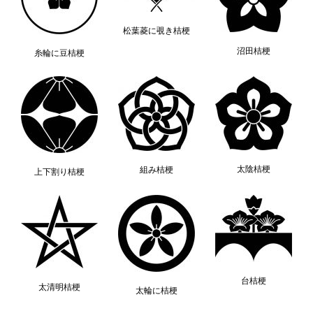
松葉菱に覗き桔梗
沼田桔梗
糸輪に豆桔梗
太陰桔梗
組み桔梗
上下割り桔梗
台桔梗
太清明桔梗
太輪に桔梗