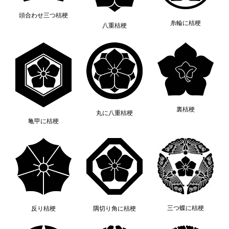
頭合わせ三つ桔梗
糸輪に桔梗
八重桔梗
裏桔梗
丸に八重桔梗
亀甲に桔梗
三つ蝶に桔梗
反り桔梗
隅切り角に桔梗