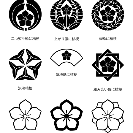
二つ熨斗輪に桔梗
藤輪に桔梗
上がり藤に桔梗
陰地紙に桔梗
沢瀉桔梗
組み合い角に桔梗