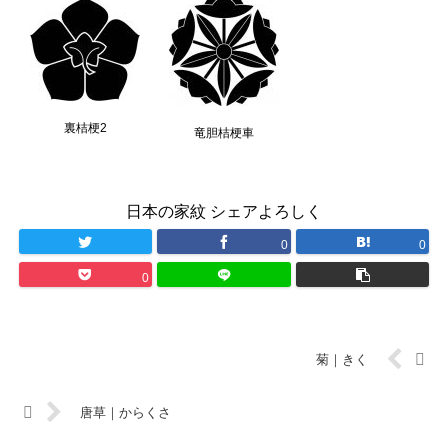
裏桔梗2
竜胆桔梗車
日本の家紋 シェアよろしく
0
0
0
菊｜きく
唐草｜からくさ