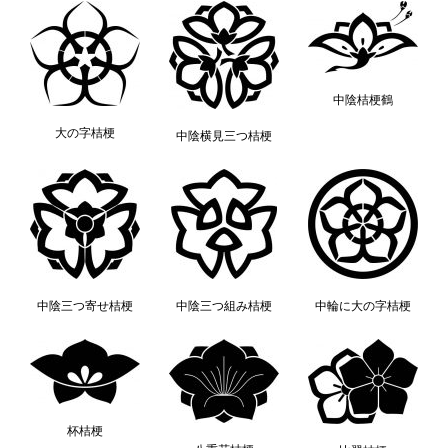
中陰桔梗鶴
大の字桔梗
中陰横見三つ桔梗
中陰三つ寄せ桔梗
中陰三つ組み桔梗
中輪に大の字桔梗
杯桔梗