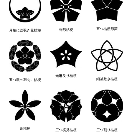
五つ桔梗形菱
剣形桔梗
月輪に総覗き花桔梗
光琳反り桔梗
細釜敷き桔梗
五つ鷹の羽丸に桔梗
細桔梗
三つ横見桔梗
三つ割り桔梗