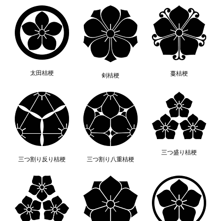
太田桔梗
蔓桔梗
剣桔梗
三つ盛り桔梗
三つ割り反り桔梗
三つ割り八重桔梗