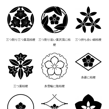
三つ割り三つ葉花桔梗
三つ割り追い葉沢瀉に桔
三つ持ち合い細桔梗
梗
糸菱に桔梗
三つ葉桔梗
糸雪輪に陰桔梗