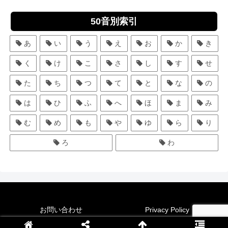
50音別索引
あ
い
う
え
お
か
き
く
け
こ
さ
し
す
せ
た
ち
つ
て
と
な
の
は
ひ
ふ
へ
ほ
ま
み
む
め
も
や
ゆ
ら
り
ろ
わ
お問い合わせ
Privacy Policy
Copyright © 2004
STUDIO HATA